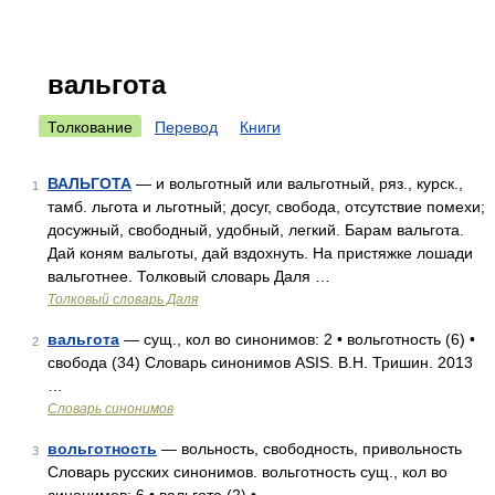
вальгота
Толкование
Перевод
Книги
ВАЛЬГОТА
— и вольготный или вальготный, ряз., курск.,
1
тамб. льгота и льготный; досуг, свобода, отсутствие помехи;
досужный, свободный, удобный, легкий. Барам вальгота.
Дай коням вальготы, дай вздохнуть. На пристяжке лошади
вальготнее. Толковый словарь Даля …
Толковый словарь Даля
вальгота
— сущ., кол во синонимов: 2 • вольготность (6) •
2
свобода (34) Словарь синонимов ASIS. В.Н. Тришин. 2013
…
Словарь синонимов
вольготность
— вольность, свободность, привольность
3
Словарь русских синонимов. вольготность сущ., кол во