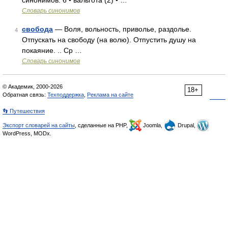
синонимов: 6 • вальгота (2) • …
Словарь синонимов
свобода
— Воля, вольность, приволье, раздолье.
4
Отпускать на свободу (на волю). Отпустить душу на
покаяние. .. Ср …
Словарь синонимов
© Академик, 2000-2026
18+
Обратная связь:
Техподдержка
,
Реклама на сайте
👣 Путешествия
Экспорт словарей на сайты
, сделанные на PHP,
Joomla,
Drupal,
WordPress, MODx.